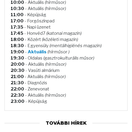
10:00
- Aktuális
(hírműsor)
10:30
- Aktuális
(hírműsor)
11:00
- Képújság
17:00
- Forgószínpad
17:35
- Napi üzenet
17:45
- Honvéd7
(katonai magazin)
18:00
- Közért
(közéleti magazin)
18:30
- Egyensúly
(mentálhigiénés magazin)
19:00
-
Aktuális
(hírműsor )
19:30
- Oldalas
(gasztrokulturális műsor)
20:00
- Aktuális
(hírműsor)
20:30
- Vasúti almárium
21:00
- Aktuális
(hírműsor)
21:30
- Diagnózis
22:00
- Zenevonat
22:30
- Aktuális
(hírműsor)
23:00
- Képújság
TOVÁBBI HÍREK