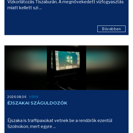
Vízkorlátozás Tiszaburán. A megnövekedett vízfogyasztás
miatt kellett szi ...
Bővebben
2026.08.06
HÍREK
ÉJSZAKAI SZÁGULDOZÓK
Éjszaka is traffipaxokat vetnek be a rendőrök ezentúl
Szolnokon, mert egyre ...