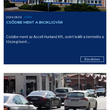
2026.08.06
HÍREK
CSŐDBE MENT A BICIKLIGYÁR
Csődbe ment az Accell Hunland Kft., ezért leállt a termelés a
tószegi keré ...
Bővebben