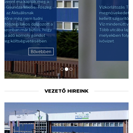
Vízkorlátozás Tiszaburán. A
megnövekedett vízfogyasztás miatt
kellett szigorító intézkedéseket hozni.
Víz mindenütt van, de csak csordogál.
Több utcába lajtos kocsit telepítettek,
melyekben folyamatosan pótolják a friss
ivóvizet.
Bővebben
VEZETŐ HIREINK