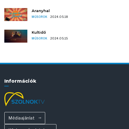
Aranyhal
MŰSOROK
2024.05.18
Kultidő
MŰSOROK
2024.05.15
Információk
Médiaajánlat