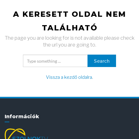
A KERESETT OLDAL NEM
TALÁLHATÓ
The page you are looking for is not available please check
the url you are going to.
Search
Vissza a kezdő oldalra
.
Információk