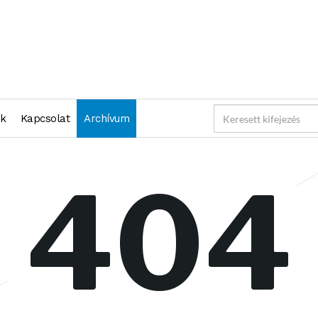
nk
Kapcsolat
Archívum
404