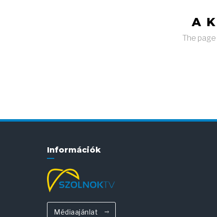
A 
The page y
Információk
Médiaajánlat