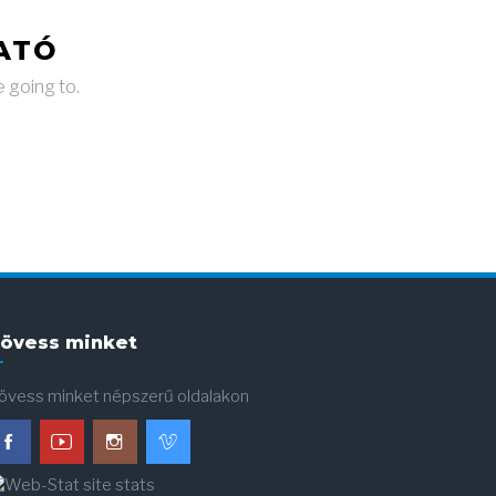
ATÓ
e going to.
övess minket
övess minket népszerű oldalakon