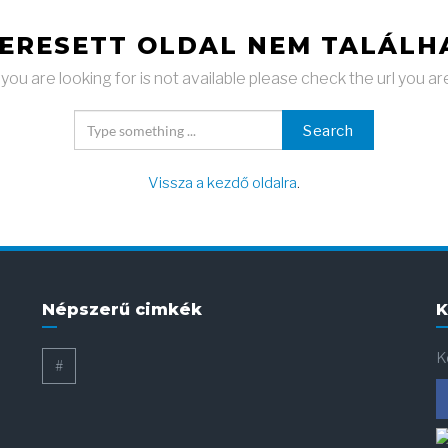
KERESETT OLDAL NEM TALÁLH
ou are looking for is not available please check the url you ar
Search
Vissza a kezdő oldalra
.
Népszerű cimkék
K
K
#