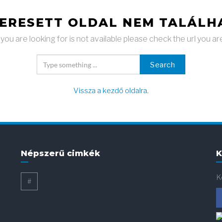
KERESETT OLDAL NEM TALÁLH
ou are looking for is not available please check the url you ar
Search
Vissza a kezdő oldalra
.
Népszerű cimkék
K
K
#