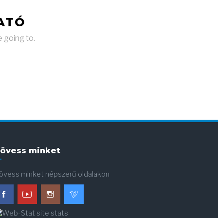
ATÓ
e going to.
övess minket
övess minket népszerű oldalakon