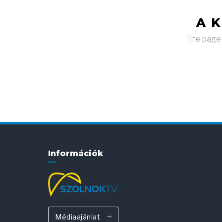
A 
The page y
Információk
Médiaajánlat