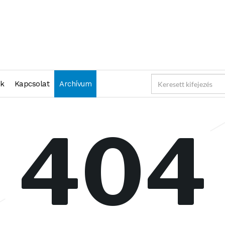
nk
Kapcsolat
Archívum
404