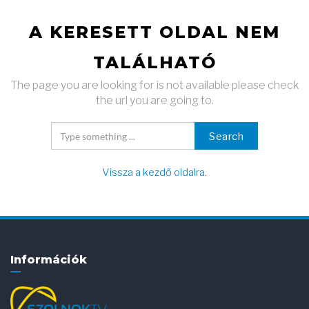
A KERESETT OLDAL NEM
TALÁLHATÓ
The page you are looking for is not available please check
the url you are going to.
Search
Vissza a kezdő oldalra
.
Információk