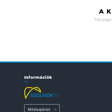
A 
The page y
Információk
Médiaajánlat