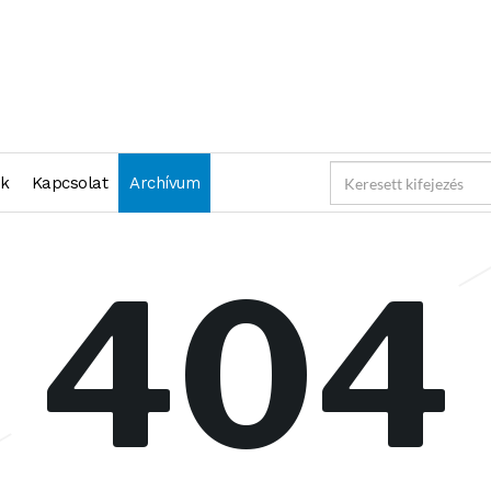
nk
Kapcsolat
Archívum
404