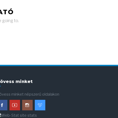
ATÓ
e going to.
övess minket
övess minket népszerű oldalakon