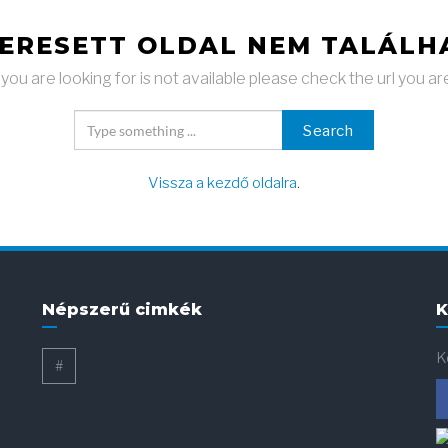
KERESETT OLDAL NEM TALÁLH
ou are looking for is not available please check the url you ar
Search
Vissza a kezdő oldalra
.
Népszerű cimkék
K
K
#