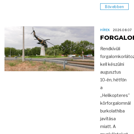
Bővebben
HÍREK
2026.08.07
FORGALO
Rendkívüli
forgalomkorláto
kell készülni
augusztus
10-én, hétfőn
a
„Helikopteres”
körforgalomnál
burkolathiba
javítása
miatt. A