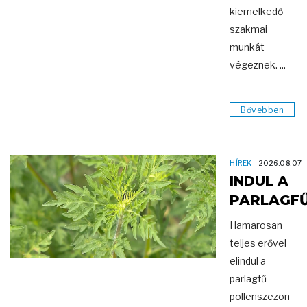
kiemelkedő
szakmai
munkát
végeznek. ...
Bővebben
HÍREK
2026.08.07
INDUL A
PARLAGF
Hamarosan
teljes erővel
elindul a
parlagfű
pollenszezon