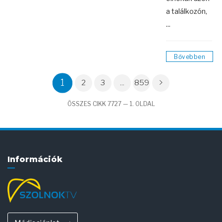
a találkozón,
...
Bővebben
1
2
3
...
859
ÖSSZES CIKK 7727 — 1. OLDAL
Információk