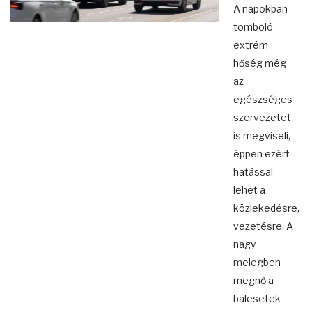
A napokban
tomboló
extrém
hőség még
az
egészséges
szervezetet
is megviseli,
éppen ezért
hatással
lehet a
közlekedésre,
vezetésre. A
nagy
melegben
megnő a
balesetek