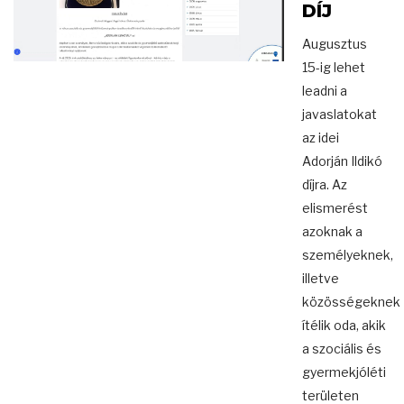
DÍJ
Augusztus
15-ig lehet
leadni a
javaslatokat
az idei
Adorján Ildikó
díjra. Az
elismerést
azoknak a
személyeknek,
illetve
közösségeknek
ítélik oda, akik
a szociális és
gyermekjóléti
területen