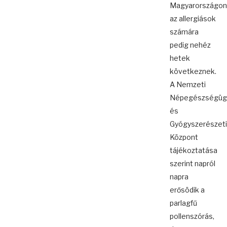
Magyarországon
az allergiások
számára
pedig nehéz
hetek
következnek.
A Nemzeti
Népegészségüg
és
Gyógyszerészeti
Központ
tájékoztatása
szerint napról
napra
erősödik a
parlagfű
pollenszórás,