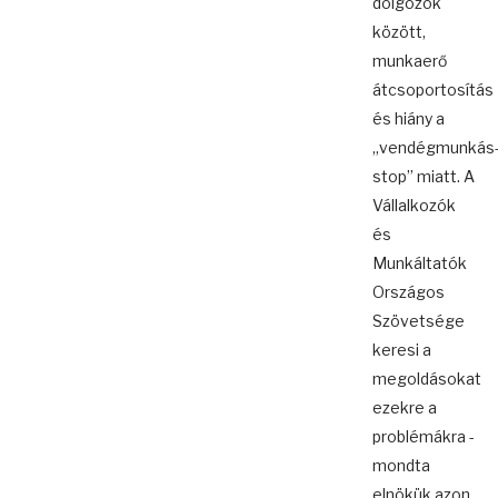
dolgozók
között,
munkaerő
átcsoportosítás
és hiány a
„vendégmunkás
stop” miatt. A
Vállalkozók
és
Munkáltatók
Országos
Szövetsége
keresi a
megoldásokat
ezekre a
problémákra -
mondta
elnökük azon