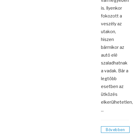
vármegyében
is. Ilyenkor
fokozott a
veszély az
utakon,
hiszen
bármikor az
autó elé
szaladhatnak
a vadak. Bár a
legtöbb
esetben az
ütközés
elkerülhetetlen,
...
Bővebben