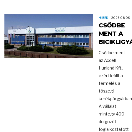
HÍREK
2026.08.06
CSŐDBE
MENT A
BICIKLIGY
Csődbe ment
az Accell
Hunland Kft.,
ezért leállt a
termelés a
tószegi
kerékpárgyárban
A vállalat
mintegy 400
dolgozót
foglalkoztatott,