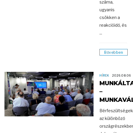
száma,
ugyanis
csökken a
reakcióidő, és
...
Bővebben
HÍREK
2026.08.06
MUNKÁLT
–
MUNKAVÁ
Bérfeszültségek
az különböző
országrészekbe