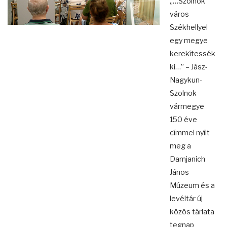
„…Szolnok
város
Székhellyel
egy megye
kerekítessék
ki…” – Jász-
Nagykun-
Szolnok
vármegye
150 éve
címmel nyílt
meg a
Damjanich
János
Múzeum és a
levéltár új
közös tárlata
tegnap