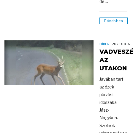
de ...
Bővebben
HÍREK
2026.08.07
VADVESZÉ
AZ
UTAKON
Javában tart
az őzek
párzási
időszaka
Jász-
Nagykun-
Szolnok