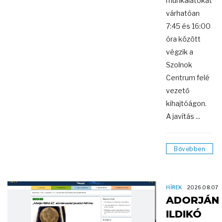
munkálatokat
várhatóan
7:45 és 16:00
óra között
végzik a
Szolnok
Centrum felé
vezető
kihajtóágon.
A javítás ...
Bővebben
HÍREK
2026.08.07
ADORJÁN
ILDIKÓ