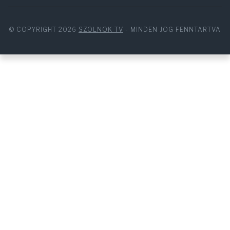
© COPYRIGHT 2026
SZOLNOK TV
- MINDEN JOG FENNTARTVA