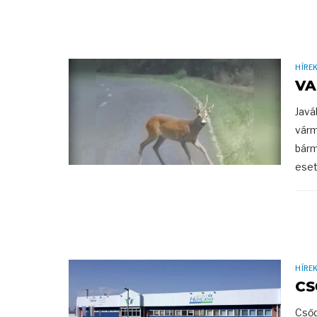
HÍRE
VA
Javá
várm
bárm
eset
HÍRE
CS
Csőd