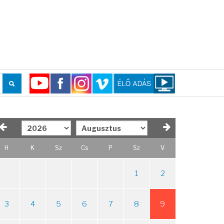
H
K
Sz
Cs
P
Sz
V
1
2
3
4
5
6
7
8
9