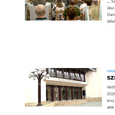
„…Sz
Jász
Damj
délut
HÍRE
SZ
Hétf
2026
lesz
akik 