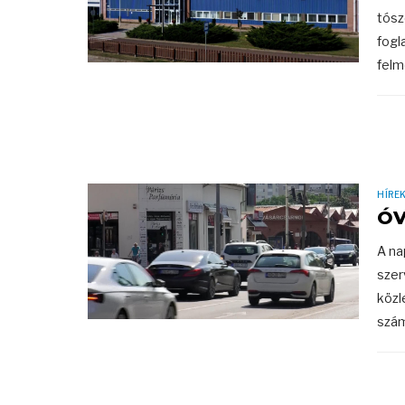
tósz
fogl
felm
HÍRE
ÓV
A na
szer
közl
szám