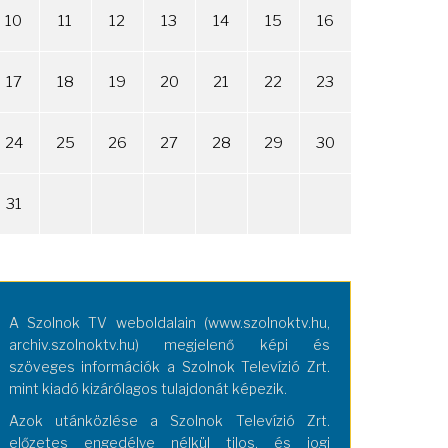
10
11
12
13
14
15
16
17
18
19
20
21
22
23
24
25
26
27
28
29
30
31
A Szolnok TV weboldalain (www.szolnoktv.hu,
archiv.szolnoktv.hu) megjelenő képi és
szöveges információk a Szolnok Televízió Zrt.
mint kiadó kizárólagos tulajdonát képezik.
Azok utánközlése a Szolnok Televízió Zrt.
előzetes engedélye nélkül tilos, és jogi