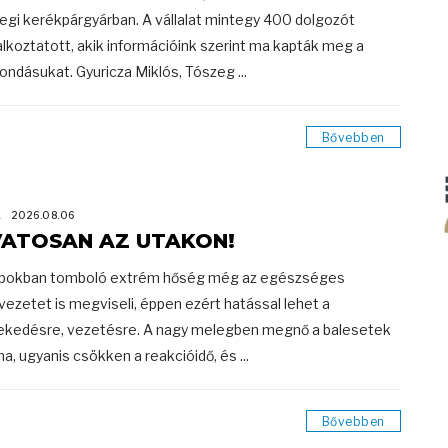
egi kerékpárgyárban. A vállalat mintegy 400 dolgozót
alkoztatott, akik információink szerint ma kapták meg a
ondásukat. Gyuricza Miklós, Tószeg ...
Bővebben
K
2026.08.06
ATOSAN AZ UTAKON!
pokban tomboló extrém hőség még az egészséges
vezetet is megviseli, éppen ezért hatással lehet a
ekedésre, vezetésre. A nagy melegben megnő a balesetek
a, ugyanis csökken a reakcióidő, és ...
Bővebben