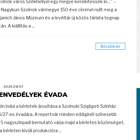
olnok város Székhellyel egy megye kerekítessék ki…” –
-Nagykun-Szolnok vármegye 150 éve címmel nyílt meg a
anich János Múzeum és a levéltár új közös tárlata tegnap
án. A kiállítás a ...
Bővebben
K
2026.08.07
ENVEDÉLYEK ÉVADA
őn indul a bérletek árusítása a Szolnoki Szigligeti Színház
/27-es évadára. A repertoár minden eddiginél színesebb
, 5 nagyszínpadi bemutató várja majd a bérletes közönséget,
a bérleten kívüli produkcióra ...