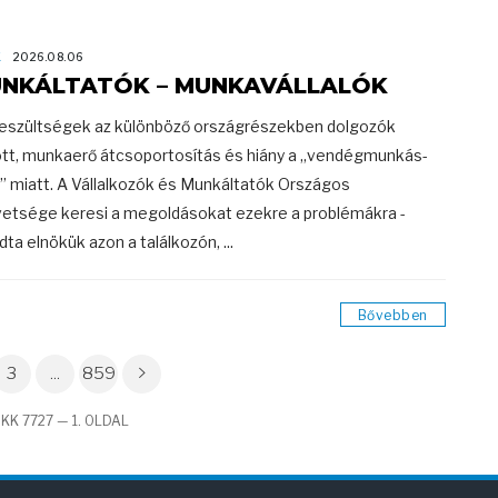
K
2026.08.06
NKÁLTATÓK – MUNKAVÁLLALÓK
eszültségek az különböző országrészekben dolgozók
tt, munkaerő átcsoportosítás és hiány a „vendégmunkás-
” miatt. A Vállalkozók és Munkáltatók Országos
etsége keresi a megoldásokat ezekre a problémákra -
ta elnökük azon a találkozón, ...
Bővebben
3
...
859
KK 7727 — 1. OLDAL