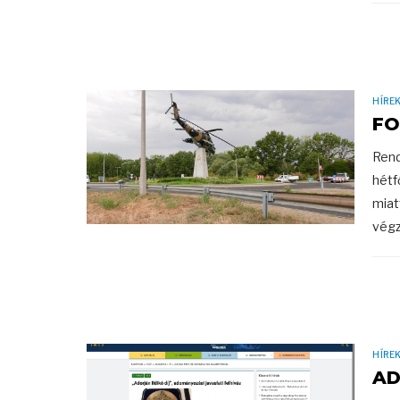
HÍRE
FO
Rend
hétf
miat
végz
HÍRE
AD