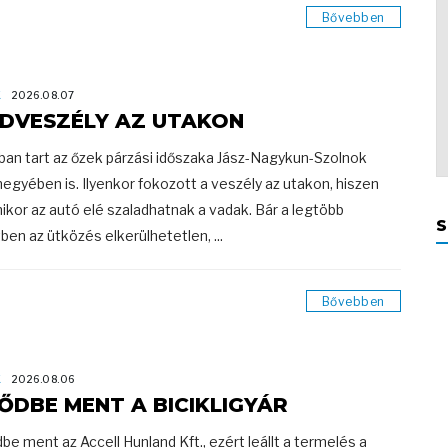
Bővebben
K
2026.08.07
DVESZÉLY AZ UTAKON
ban tart az őzek párzási időszaka Jász-Nagykun-Szolnok
egyében is. Ilyenkor fokozott a veszély az utakon, hiszen
ikor az autó elé szaladhatnak a vadak. Bár a legtöbb
S
ben az ütközés elkerülhetetlen, ...
Bővebben
K
2026.08.06
ŐDBE MENT A BICIKLIGYÁR
be ment az Accell Hunland Kft., ezért leállt a termelés a