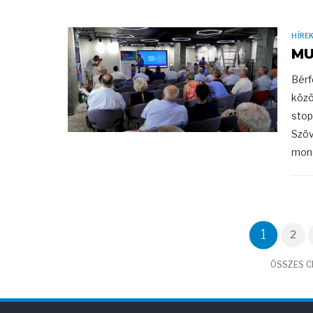
HÍRE
MU
Bérf
közö
stop
Szöv
mond
1
2
ÖSSZES CI