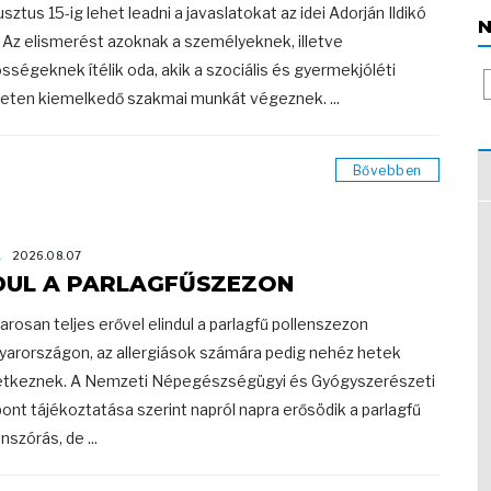
sztus 15-ig lehet leadni a javaslatokat az idei Adorján Ildikó
N
a. Az elismerést azoknak a személyeknek, illetve
sségeknek ítélik oda, akik a szociális és gyermekjóléti
leten kiemelkedő szakmai munkát végeznek. ...
Bővebben
K
2026.08.07
DUL A PARLAGFŰSZEZON
rosan teljes erővel elindul a parlagfű pollenszezon
arországon, az allergiások számára pedig nehéz hetek
tkeznek. A Nemzeti Népegészségügyi és Gyógyszerészeti
ont tájékoztatása szerint napról napra erősödik a parlagfű
nszórás, de ...