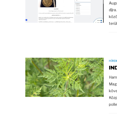
Augu
díjr
közö
terü
HÍRE
IN
Hama
Magy
köve
Közp
polle