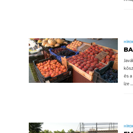
HÍRE
BA
Javá
kösz
és a
íze ...
HÍRE