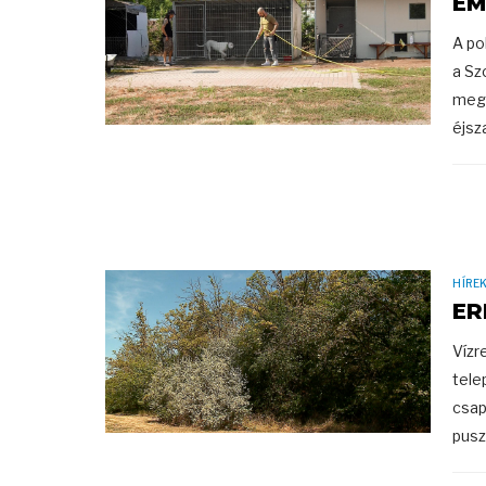
EM
A po
a Sz
megt
éjsza
HÍRE
ER
Vízr
tele
csap
pusz