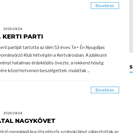
Bővebben
K
2026.08.04
. KERTI PARTI
kerti partiját tartotta az idén 53 éves Te+ Én Nyugdíjas
ományőrző Klub hétvégén a Kertvárosban. A jubileumi
ényt hatalmas érdeklődés övezte, a rekkenő hőség
S
nére közel hetvenen beszélgettek, mulattak ...
Bővebben
K
2026.08.04
ATAL NAGYKÖVET
zíció megalapítása óta először szolnoki lányt választottak az