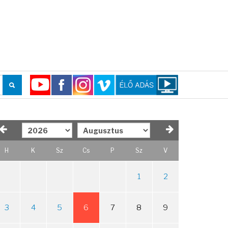
H
K
Sz
Cs
P
Sz
V
1
2
3
4
5
6
7
8
9