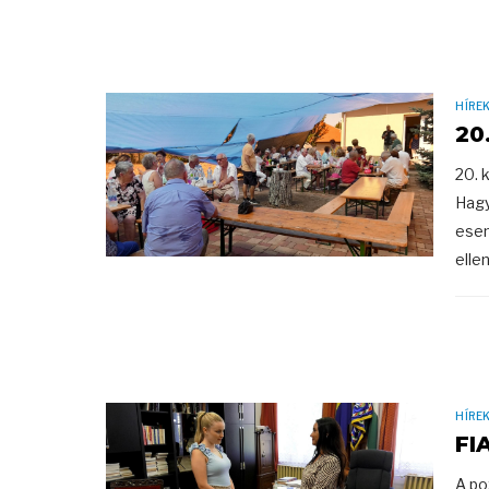
HÍRE
20
20. 
Hagy
esem
elle
HÍRE
FI
A po