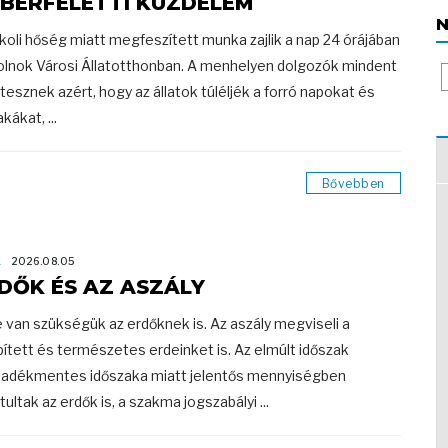
BERFELETTI KÜZDELEM
N
koli hőség miatt megfeszített munka zajlik a nap 24 órájában
olnok Városi Állatotthonban. A menhelyen dolgozók mindent
esznek azért, hogy az állatok túléljék a forró napokat és
kákat, ...
Bővebben
K
2026.08.05
DŐK ÉS AZ ASZÁLY
e van szükségük az erdőknek is. Az aszály megviseli a
pített és természetes erdeinket is. Az elmúlt időszak
adékmentes időszaka miatt jelentős mennyiségben
tultak az erdők is, a szakma jogszabályi ...