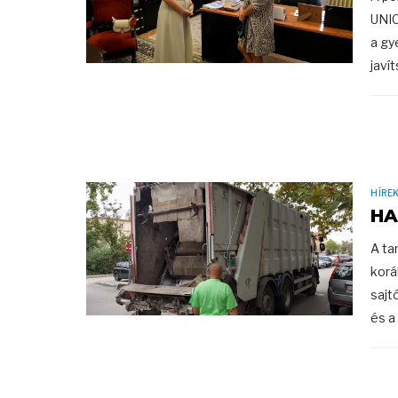
UNIC
a gy
javí
HÍRE
HA
A ta
korá
sajt
és a