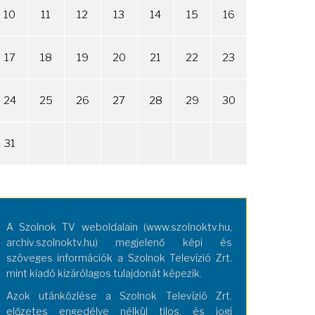
10
11
12
13
14
15
16
17
18
19
20
21
22
23
24
25
26
27
28
29
30
31
A Szolnok TV weboldalain (www.szolnoktv.hu,
archiv.szolnoktv.hu) megjelenő képi és
szöveges információk a Szolnok Televízió Zrt.
mint kiadó kizárólagos tulajdonát képezik.
Azok utánközlése a Szolnok Televízió Zrt.
előzetes engedélye nélkül tilos, és jogi