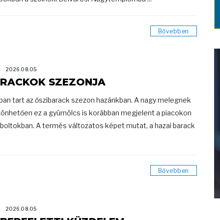
Bővebben
K
2026.08.05
RACKOK SZEZONJA
ban tart az őszibarack szezon hazánkban. A nagy melegnek
önhetően ez a gyümölcs is korábban megjelent a piacokon
 boltokban. A termés változatos képet mutat, a hazai barack
Bővebben
K
2026.08.05