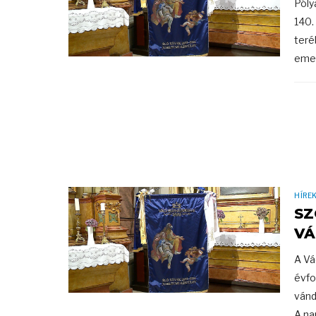
Póly
140.
teré
emel
HÍRE
SZ
VÁ
A Vá
évfo
vánd
A na