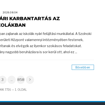
K
2026.08.04
ÁRI KARBANTARTÁS AZ
KOLÁKBAN
ban zajlanak az iskolák nyári felújítási munkálatai. A Szolnoki
erületi Központ valamennyi intézményében festenek,
rítanak és elvégzik az ilyenkor szokásos feladatokat.
ny nagyobb beruházásra is sor kerül ott, ahol ez ...
Bővebben
3
...
858
KK 7716 — 1. OLDAL