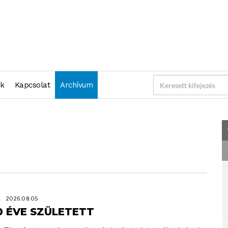
nk
Kapcsolat
Archívum
K
2026.08.05
0 ÉVE SZÜLETETT