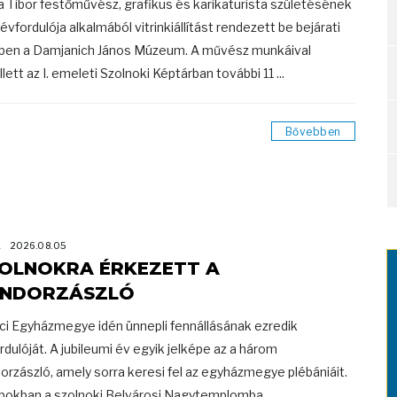
a Tibor festőművész, grafikus és karikaturista születésének
 évfordulója alkalmából vitrinkiállítást rendezett be bejárati
ben a Damjanich János Múzeum. A művész munkáival
lett az I. emeleti Szolnoki Képtárban további 11 ...
Bővebben
K
2026.08.05
OLNOKRA ÉRKEZETT A
NDORZÁSZLÓ
ci Egyházmegye idén ünnepli fennállásának ezredik
rdulóját. A jubileumi év egyik jelképe az a három
orzászló, amely sorra keresi fel az egyházmegye plébániáit.
pokban a szolnoki Belvárosi Nagytemplomba ...