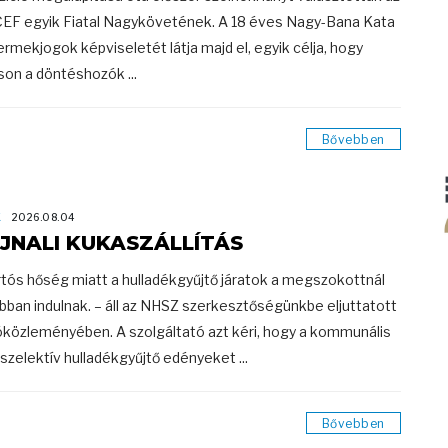
EF egyik Fiatal Nagykövetének. A 18 éves Nagy-Bana Kata
ermekjogok képviseletét látja majd el, egyik célja, hogy
tson a döntéshozók ...
Bővebben
K
2026.08.04
JNALI KUKASZÁLLÍTÁS
rtós hőség miatt a hulladékgyűjtő járatok a megszokottnál
bban indulnak. – áll az NHSZ szerkesztőségünkbe eljuttatott
óközleményében. A szolgáltató azt kéri, hogy a kommunális
 szelektív hulladékgyűjtő edényeket ...
Bővebben