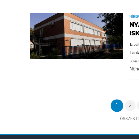
HÍRE
NY
IS
Javá
Tank
taka
Néhá
1
2
ÖSSZES CI