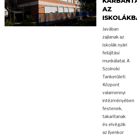
KARBANT
AZ
ISKOLÁKB
Javában
zajlanak az
iskolák nyári
felújítási
munkálatai. A
Szolnoki
Tankerületi
Központ
valamennyi
intézményében
festenek,
takarítanak
és elvégzik
az ilyenkor