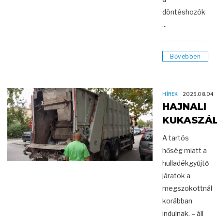
döntéshozók
...
Bővebben
HÍREK
2026.08.04
HAJNALI
KUKASZÁL
A tartós
hőség miatt a
hulladékgyűjtő
járatok a
megszokottnál
korábban
indulnak. – áll