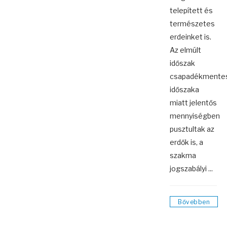
telepített és
természetes
erdeinket is.
Az elmúlt
időszak
csapadékmente
időszaka
miatt jelentős
mennyiségben
pusztultak az
erdők is, a
szakma
jogszabályi ...
Bővebben