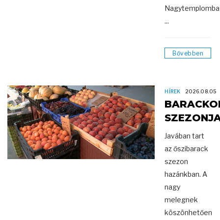
Nagytemplomba
...
Bővebben
HÍREK
2026.08.05
BARACKO
SZEZONJ
Javában tart
az őszibarack
szezon
hazánkban. A
nagy
melegnek
köszönhetően