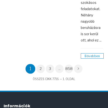
szokásos
feladatokat.
Néhány
nagyobb
beruházásra
is sor kerül
ott, ahol ez ...
Bővebben
1
2
3
...
858
ÖSSZES CIKK 7716 — 1. OLDAL
Információk