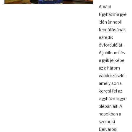
A Váci
Egyházmegye
idén ünnepli
fennállásának
ezredik
évfordulóját.
A jubileumi év
egyik jelképe
az a három
vándorzászló,
amely sorra
keresi fel az
egyházmegye
plébániáit. A
napokban a
szolnoki
Belvárosi