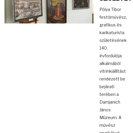
Pólya Tibor
festőművész,
grafikus és
karikaturista
születésének
140.
évfordulója
alkalmából
vitrinkiállítást
rendezett be
bejárati
terében a
Damjanich
János
Múzeum. A
művész
munkáival