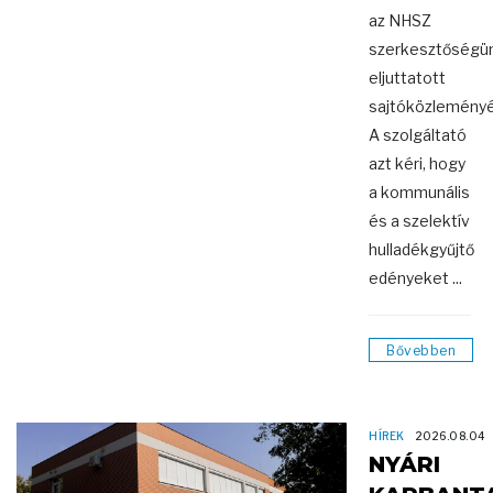
az NHSZ
szerkesztőségü
eljuttatott
sajtóközlemény
A szolgáltató
azt kéri, hogy
a kommunális
és a szelektív
hulladékgyűjtő
edényeket ...
Bővebben
HÍREK
2026.08.04
NYÁRI