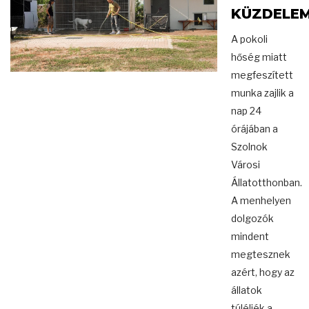
KÜZDELE
A pokoli
hőség miatt
megfeszített
munka zajlik a
nap 24
órájában a
Szolnok
Városi
Állatotthonban.
A menhelyen
dolgozók
mindent
megtesznek
azért, hogy az
állatok
túléljék a