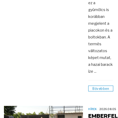
ez a
gyümölcs is
korábban
megjelent a
piacokon és a
boltokban. A
termés
változatos
képet mutat,
a hazai barack
íze ...
Bővebben
HÍREK
2026.08.05
EMBERFEL