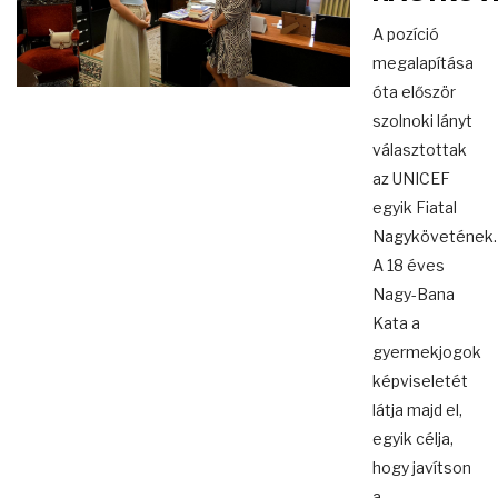
A pozíció
megalapítása
óta először
szolnoki lányt
választottak
az UNICEF
egyik Fiatal
Nagykövetének.
A 18 éves
Nagy-Bana
Kata a
gyermekjogok
képviseletét
látja majd el,
egyik célja,
hogy javítson
a