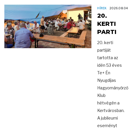
HÍREK
2026.08.04
20.
KERTI
PARTI
20. kerti
partiját
tartotta az
idén 53 éves
Te+ Én
Nyugdíjas
Hagyományőrző
Klub
hétvégén a
Kertvárosban.
A jubileumi
eseményt