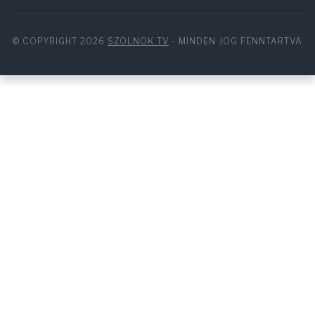
© COPYRIGHT 2026
SZOLNOK TV
- MINDEN JOG FENNTARTVA