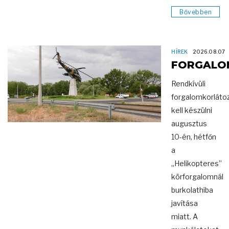
Bővebben
HÍREK
2026.08.07
FORGALO
Rendkívüli
forgalomkorláto
kell készülni
augusztus
10-én, hétfőn
a
„Helikopteres”
körforgalomnál
burkolathiba
javítása
miatt. A