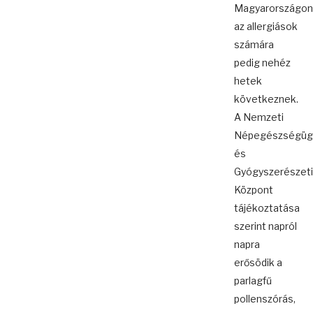
Magyarországon
az allergiások
számára
pedig nehéz
hetek
következnek.
A Nemzeti
Népegészségüg
és
Gyógyszerészeti
Központ
tájékoztatása
szerint napról
napra
erősödik a
parlagfű
pollenszórás,