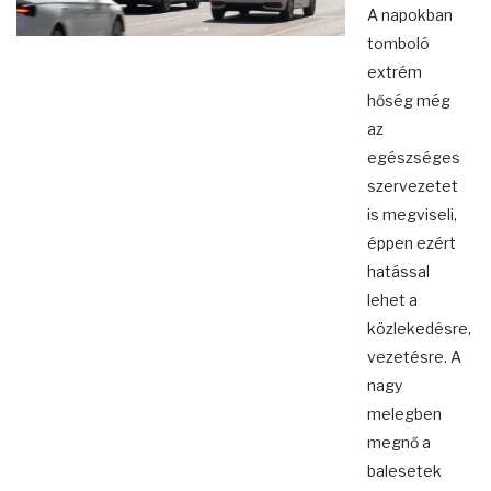
A napokban
tomboló
extrém
hőség még
az
egészséges
szervezetet
is megviseli,
éppen ezért
hatással
lehet a
közlekedésre,
vezetésre. A
nagy
melegben
megnő a
balesetek