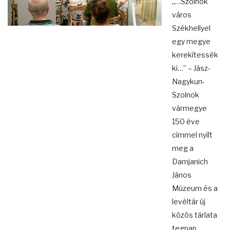
„…Szolnok
város
Székhellyel
egy megye
kerekítessék
ki…” – Jász-
Nagykun-
Szolnok
vármegye
150 éve
címmel nyílt
meg a
Damjanich
János
Múzeum és a
levéltár új
közös tárlata
tegnap