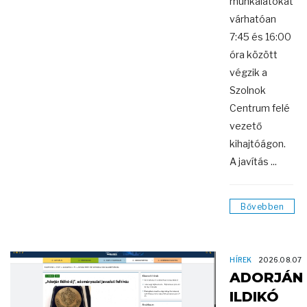
munkálatokat
várhatóan
7:45 és 16:00
óra között
végzik a
Szolnok
Centrum felé
vezető
kihajtóágon.
A javítás ...
Bővebben
HÍREK
2026.08.07
ADORJÁN
ILDIKÓ