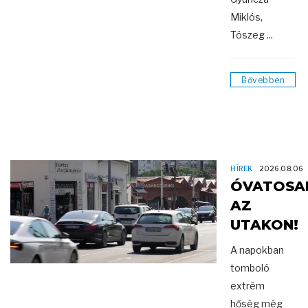
Miklós,
Tószeg ...
Bővebben
HÍREK
2026.08.06
ÓVATOSA
AZ
UTAKON!
A napokban
tomboló
extrém
hőség még