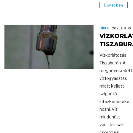
Bővebben
HÍREK
2026.08.06
VÍZKORL
TISZABUR
Vízkorlátozás
Tiszaburán. A
megnövekedett
vízfogyasztás
miatt kellett
szigorító
intézkedéseket
hozni. Víz
mindenütt
van, de csak
csordogál.