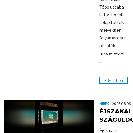
Több utcába
lajtos kocsit
telepítettek,
melyekben
folyamatosan
pótolják a
friss ivóvizet.
...
Bővebben
HÍREK
2026.08.06
ÉJSZAKAI
SZÁGULD
Éjszaka is