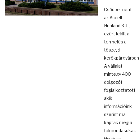
Csődbe ment
az Accell
Hunland Kft.,
ezért leállt a
termelés a
tószegi
kerékpárgyárban
A vállalat
mintegy 400
dolgozót
foglalkoztatott,
akik
információink
szerint ma
kapták meg a
felmondásukat.
Gyuricza