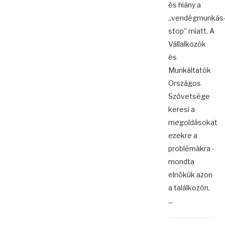
és hiány a
„vendégmunkás
stop” miatt. A
Vállalkozók
és
Munkáltatók
Országos
Szövetsége
keresi a
megoldásokat
ezekre a
problémákra -
mondta
elnökük azon
a találkozón,
...