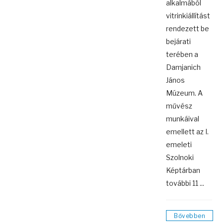
alkalmából
vitrinkiállítást
rendezett be
bejárati
terében a
Damjanich
János
Múzeum. A
művész
munkáival
emellett az I.
emeleti
Szolnoki
Képtárban
további 11 ...
Bővebben