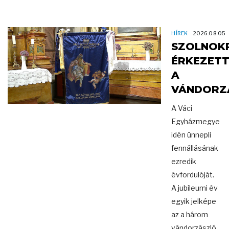
HÍREK
2026.08.05
SZOLNOK
ÉRKEZET
A
VÁNDORZ
A Váci
Egyházmegye
idén ünnepli
fennállásának
ezredik
évfordulóját.
A jubileumi év
egyik jelképe
az a három
vándorzászló,