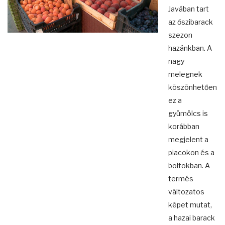
Javában tart
az őszibarack
szezon
hazánkban. A
nagy
melegnek
köszönhetően
ez a
gyümölcs is
korábban
megjelent a
piacokon és a
boltokban. A
termés
változatos
képet mutat,
a hazai barack