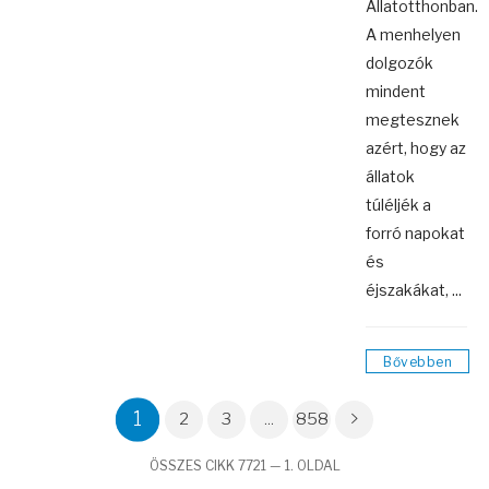
Állatotthonban.
A menhelyen
dolgozók
mindent
megtesznek
azért, hogy az
állatok
túléljék a
forró napokat
és
éjszakákat, ...
Bővebben
1
2
3
...
858
ÖSSZES CIKK 7721 — 1. OLDAL