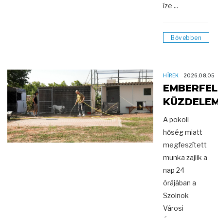
íze ...
Bővebben
HÍREK
2026.08.05
EMBERFEL
KÜZDELE
A pokoli
hőség miatt
megfeszített
munka zajlik a
nap 24
órájában a
Szolnok
Városi