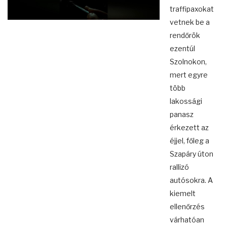
traffipaxokat
vetnek be a
rendőrök
ezentúl
Szolnokon,
mert egyre
több
lakossági
panasz
érkezett az
éjjel, főleg a
Szapáry úton
rallizó
autósokra. A
kiemelt
ellenőrzés
várhatóan