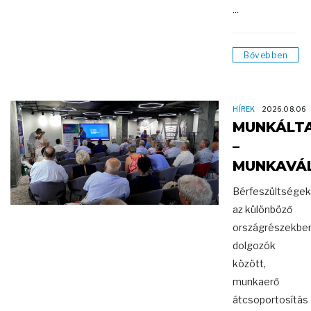
...
Bővebben
HÍREK
2026.08.06
MUNKÁLT
–
MUNKAVÁ
Bérfeszültségek
az különböző
országrészekbe
dolgozók
között,
munkaerő
átcsoportosítás