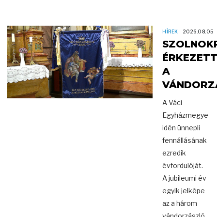
HÍREK
2026.08.05
SZOLNOK
ÉRKEZET
A
VÁNDORZ
A Váci
Egyházmegye
idén ünnepli
fennállásának
ezredik
évfordulóját.
A jubileumi év
egyik jelképe
az a három
vándorzászló,