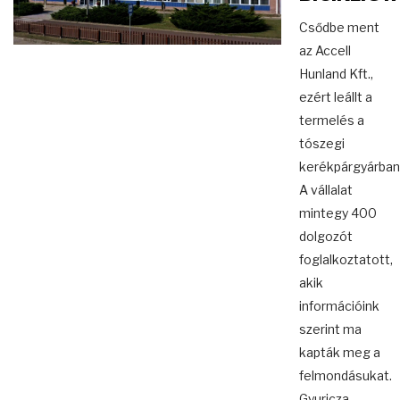
Csődbe ment
az Accell
Hunland Kft.,
ezért leállt a
termelés a
tószegi
kerékpárgyárban
A vállalat
mintegy 400
dolgozót
foglalkoztatott,
akik
információink
szerint ma
kapták meg a
felmondásukat.
Gyuricza