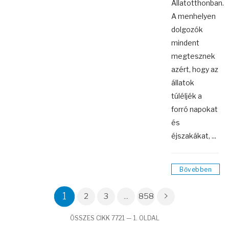
Állatotthonban.
A menhelyen
dolgozók
mindent
megtesznek
azért, hogy az
állatok
túléljék a
forró napokat
és
éjszakákat, ...
Bővebben
1
2
3
...
858
ÖSSZES CIKK 7721 — 1. OLDAL