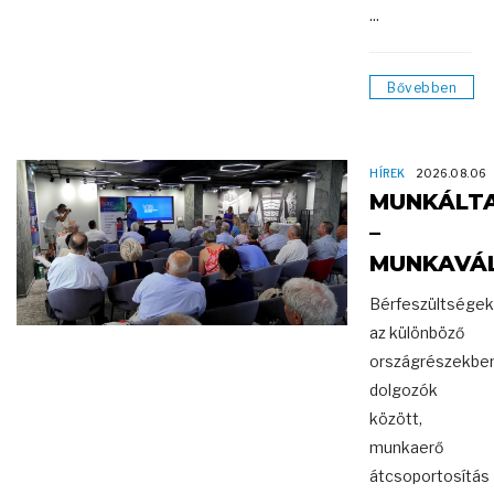
...
Bővebben
HÍREK
2026.08.06
MUNKÁLT
–
MUNKAVÁ
Bérfeszültségek
az különböző
országrészekbe
dolgozók
között,
munkaerő
átcsoportosítás