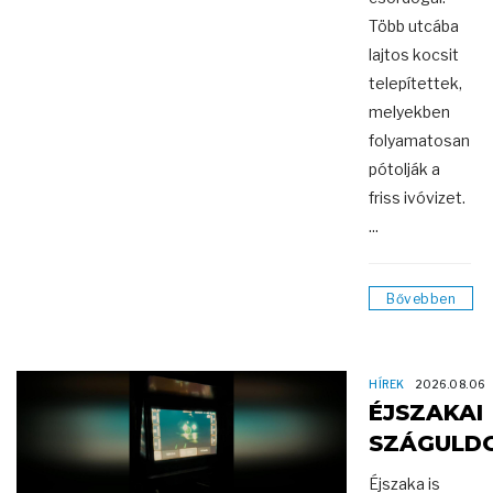
Több utcába
lajtos kocsit
telepítettek,
melyekben
folyamatosan
pótolják a
friss ivóvizet.
...
Bővebben
HÍREK
2026.08.06
ÉJSZAKAI
SZÁGULD
Éjszaka is