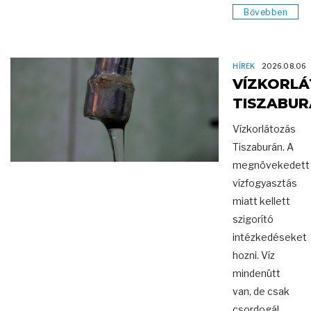
Bővebben
HÍREK
2026.08.06
VÍZKORL
TISZABUR
Vízkorlátozás
Tiszaburán. A
megnövekedett
vízfogyasztás
miatt kellett
szigorító
intézkedéseket
hozni. Víz
mindenütt
van, de csak
csordogál.