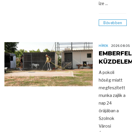
íze ...
Bővebben
HÍREK
2026.08.05
EMBERFEL
KÜZDELE
A pokoli
hőség miatt
megfeszített
munka zajlik a
nap 24
órájában a
Szolnok
Városi