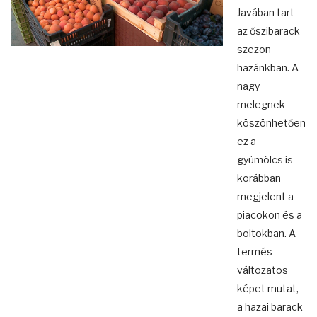
Javában tart
az őszibarack
szezon
hazánkban. A
nagy
melegnek
köszönhetően
ez a
gyümölcs is
korábban
megjelent a
piacokon és a
boltokban. A
termés
változatos
képet mutat,
a hazai barack