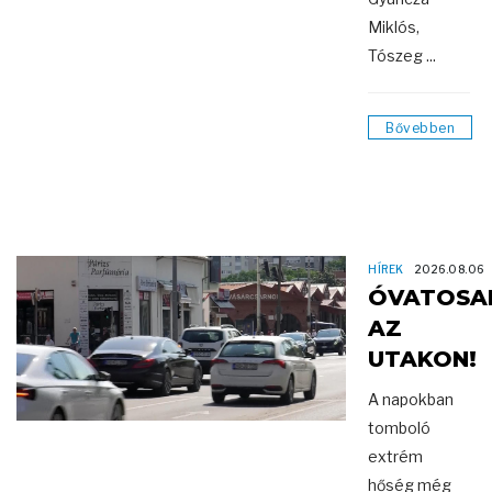
Miklós,
Tószeg ...
Bővebben
HÍREK
2026.08.06
ÓVATOSA
AZ
UTAKON!
A napokban
tomboló
extrém
hőség még