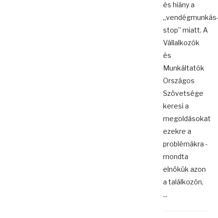
és hiány a
„vendégmunkás
stop” miatt. A
Vállalkozók
és
Munkáltatók
Országos
Szövetsége
keresi a
megoldásokat
ezekre a
problémákra -
mondta
elnökük azon
a találkozón,
...