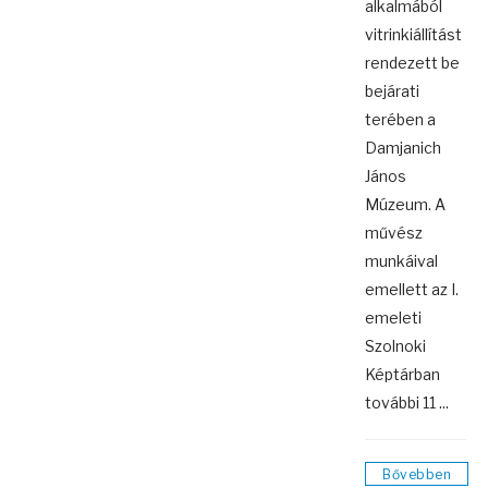
alkalmából
vitrinkiállítást
rendezett be
bejárati
terében a
Damjanich
János
Múzeum. A
művész
munkáival
emellett az I.
emeleti
Szolnoki
Képtárban
további 11 ...
Bővebben