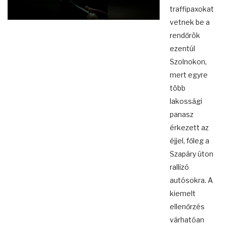
traffipaxokat
vetnek be a
rendőrök
ezentúl
Szolnokon,
mert egyre
több
lakossági
panasz
érkezett az
éjjel, főleg a
Szapáry úton
rallizó
autósokra. A
kiemelt
ellenőrzés
várhatóan