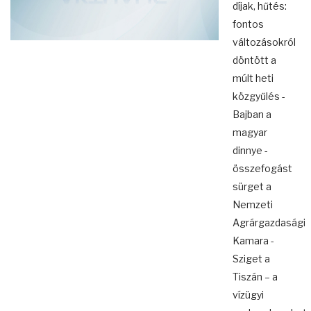
díjak, hűtés:
fontos
változásokról
döntött a
múlt heti
közgyűlés -
Bajban a
magyar
dinnye -
összefogást
sürget a
Nemzeti
Agrárgazdasági
Kamara -
Sziget a
Tiszán – a
vízügyi