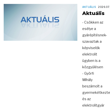
AKTUÁLIS
2026.07
Aktuális
- Csökken az
esélye a
gyárépítésnek-
szavaztak a
képviselők
elektrolit
ügyben is a
közgyűlésen
- Györfi
Mihály
beszámolt a
gyermekétkezte
és az
elektrolitgyár