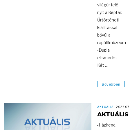
világűr felé
nyit a Reptár:
Űrtörténeti
kiállítással
bővül a
repülőmúzeum
-Dupla
elismerés -
Két ...
Bővebben
AKTUÁLIS
2026.07
AKTUÁLIS
-Házirend,