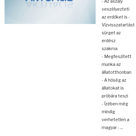
- Az aszály
veszélyezteti
az erdőket is -
Vízvisszatartást
sürget az
erdész
szakma
- Megfeszített
munka az
állatotthonban
- A hőség az
állatokat is
próbára teszi
- Ízében még
mindig
verhetetlen a
magyar - ...