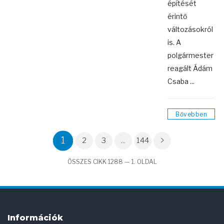
építését
érintő
változásokról
is. A
polgármester
reagált Ádám
Csaba ...
Bővebben
1
2
3
...
144
ÖSSZES CIKK 1288 — 1. OLDAL
Információk