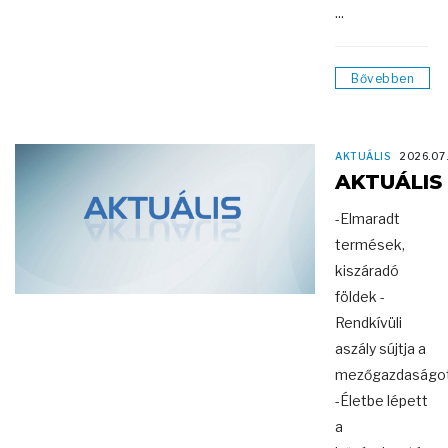
...
Bővebben
AKTUÁLIS
2026.07
AKTUÁLIS
-Elmaradt
termések,
kiszáradó
földek -
Rendkívüli
aszály sújtja a
mezőgazdaságo
-Életbe lépett
a