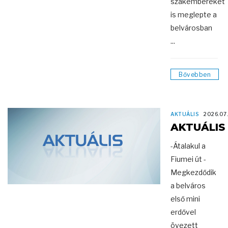
szakembereket
is meglepte a
belvárosban
...
Bővebben
AKTUÁLIS
2026.07
AKTUÁLIS
-Átalakul a
Fiumei út -
Megkezdődik
a belváros
első mini
erdővel
övezett