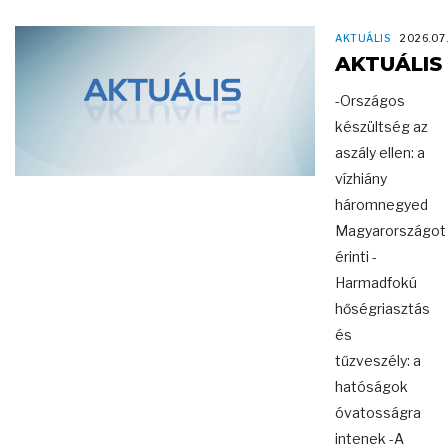
AKTUÁLIS
2026.07
AKTUÁLIS
-Országos
készültség az
aszály ellen: a
vízhiány
háromnegyed
Magyarországot
érinti -
Harmadfokú
hőségriasztás
és
tűzveszély: a
hatóságok
óvatosságra
intenek -A