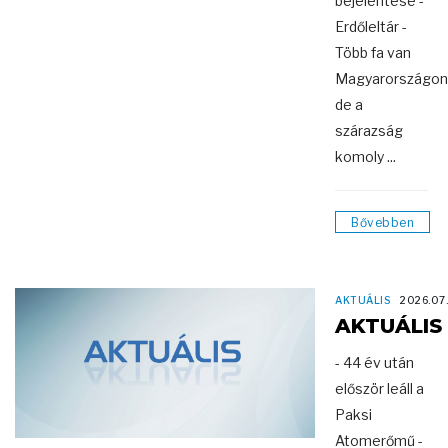
bejelentése -
Erdőleltár -
Több fa van
Magyarországon
de a
szárazság
komoly ...
Bővebben
AKTUÁLIS
2026.07.
AKTUÁLIS
- 44 év után
először leáll a
Paksi
Atomerőmű -