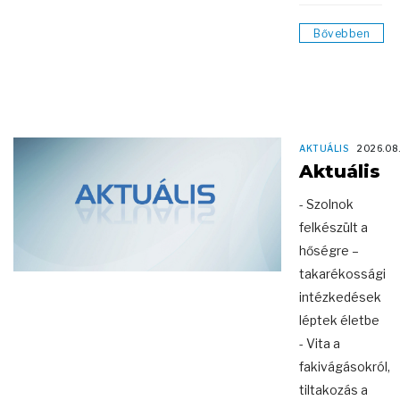
Bővebben
AKTUÁLIS
2026.08
Aktuális
- Szolnok
felkészült a
hőségre –
takarékossági
intézkedések
léptek életbe
- Vita a
fakivágásokról,
tiltakozás a