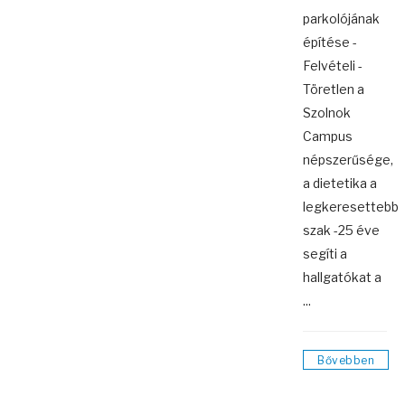
parkolójának
építése -
Felvételi -
Töretlen a
Szolnok
Campus
népszerűsége,
a dietetika a
legkeresettebb
szak -25 éve
segíti a
hallgatókat a
...
Bővebben