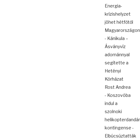
Energia-
krízishelyzet
jöhet hétfőtől
Magyarországon
- Kánikula –
Ásványvíz
adománnyal
segítette a
Hetényi
Kórházat
Rost Andrea
- Koszovóba
indul a
szolnoki
helikopterdandár
kontingense -
Elbúcsúztatták