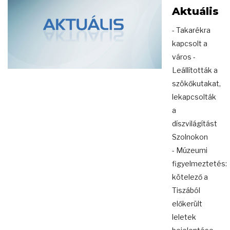
Aktuális
- Takarékra
kapcsolt a
város -
Leállították a
szökőkutakat,
lekapcsolták
a
díszvilágítást
Szolnokon
- Múzeumi
figyelmeztetés:
kötelező a
Tiszából
előkerült
leletek