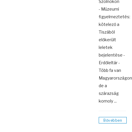
Szolnokon
- Múzeumi
figyelmeztetés:
kötelező a
Tiszából
előkerült
leletek
bejelentése -
Erdőleltár -
Több fa van
Magyarországon
de a
szárazság
komoly ...
Bővebben