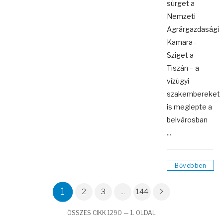
sürget a
Nemzeti
Agrárgazdasági
Kamara -
Sziget a
Tiszán – a
vízügyi
szakembereket
is meglepte a
belvárosban
...
Bővebben
1
2
3
...
144
ÖSSZES CIKK 1290 — 1. OLDAL