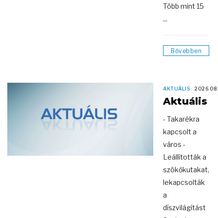
Több mint 15
...
Bővebben
AKTUÁLIS
2026.08
Aktuális
- Takarékra
kapcsolt a
város -
Leállították a
szökőkutakat,
lekapcsolták
a
díszvilágítást