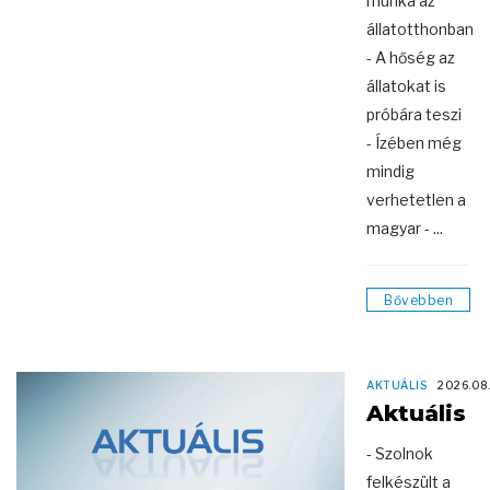
munka az
állatotthonban
- A hőség az
állatokat is
próbára teszi
- Ízében még
mindig
verhetetlen a
magyar - ...
Bővebben
AKTUÁLIS
2026.08
Aktuális
- Szolnok
felkészült a