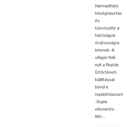
Harmadfokú
hőségriasztás
és
tűzveszély: a
hatóságok
óvatosságra
intenek -A
világűr felé
nyit a Reptár:
Űrtörténeti
kiállítással
bővül a
repülőmúzeum
-Dupla
elismerés -
Két ...