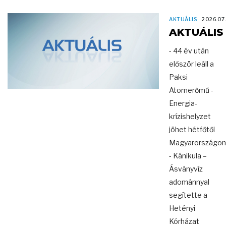
AKTUÁLIS
2026.07.
AKTUÁLIS
- 44 év után
először leáll a
Paksi
Atomerőmű -
Energia-
krízishelyzet
jöhet hétfőtől
Magyarországon
- Kánikula –
Ásványvíz
adománnyal
segítette a
Hetényi
Kórházat