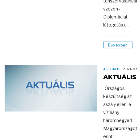
tanszervásárlási
szezon -
Diplomáciai
látogatás a ...
Bővebben
AKTUÁLIS
2026.07
AKTUÁLIS
-Országos
készültség az
aszály ellen: a
vízhiány
háromnegyed
Magyarországot
érinti -