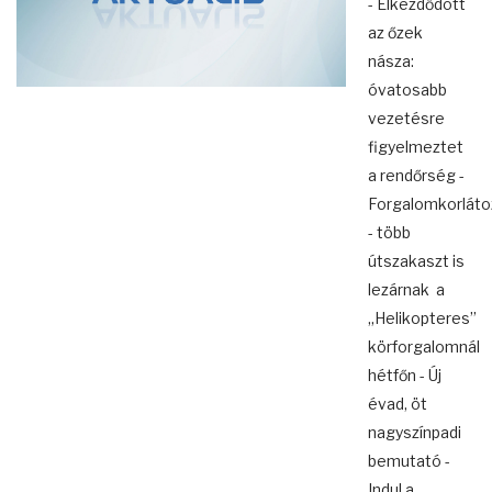
- Elkezdődött
az őzek
násza:
óvatosabb
vezetésre
figyelmeztet
a rendőrség -
Forgalomkorláto
- több
útszakaszt is
lezárnak a
„Helikopteres”
körforgalomnál
hétfőn - Új
évad, öt
nagyszínpadi
bemutató -
Indul a