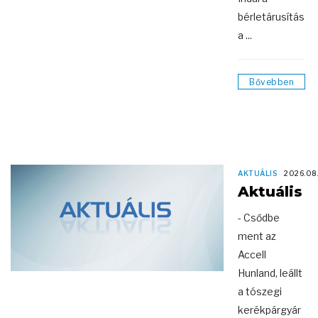
bérletárusítás
a ...
Bővebben
AKTUÁLIS
2026.08
Aktuális
- Csődbe
ment az
Accell
Hunland, leállt
a tószegi
kerékpárgyár