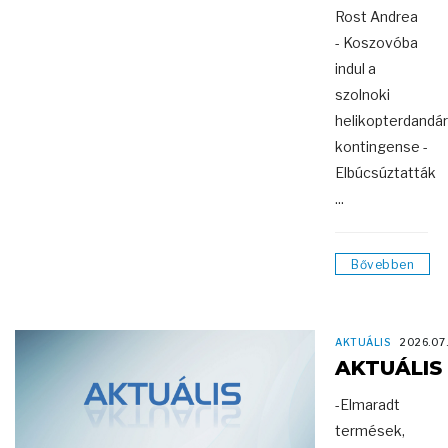
Rost Andrea
- Koszovóba
indul a
szolnoki
helikopterdandár
kontingense -
Elbúcsúztatták
...
Bővebben
AKTUÁLIS
2026.07
AKTUÁLIS
-Elmaradt
termések,