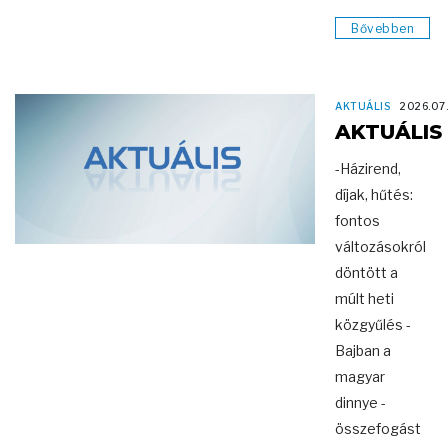
Bővebben
AKTUÁLIS
2026.07
AKTUÁLIS
-Házirend,
díjak, hűtés:
fontos
változásokról
döntött a
múlt heti
közgyűlés -
Bajban a
magyar
dinnye -
összefogást