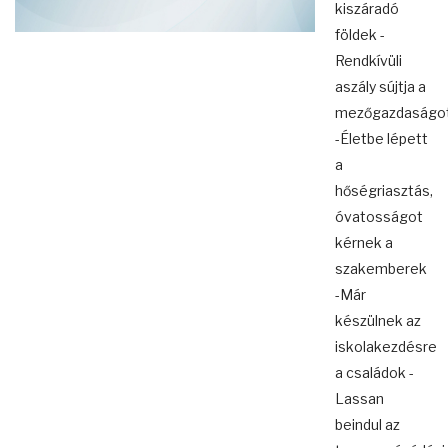
kiszáradó
földek -
Rendkívüli
aszály sújtja a
mezőgazdaságo
-Életbe lépett
a
hőségriasztás,
óvatosságot
kérnek a
szakemberek
-Már
készülnek az
iskolakezdésre
a családok -
Lassan
beindul az