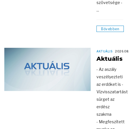
szövetsége -
...
Bővebben
AKTUÁLIS
2026.08
Aktuális
- Az aszály
veszélyezteti
az erdőket is -
Vízvisszatartást
sürget az
erdész
szakma
- Megfeszített