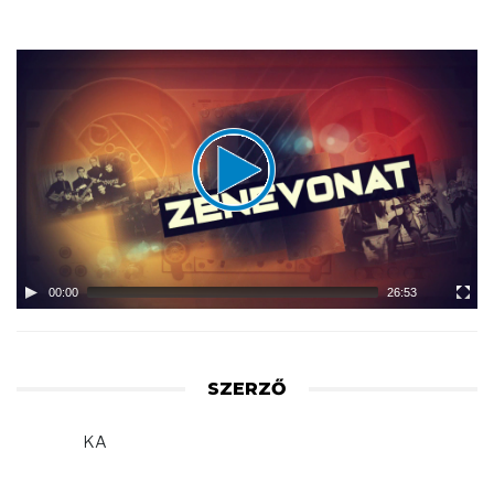
Video
Player
00:00
26:53
SZERZŐ
KA