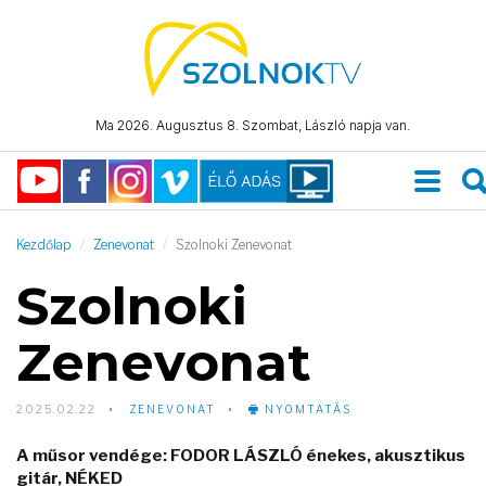
Ma 2026. Augusztus 8. Szombat, László napja van.
Kezdőlap
Zenevonat
Szolnoki Zenevonat
Szolnoki
Zenevonat
2025.02.22
ZENEVONAT
NYOMTATÁS
A műsor vendége: FODOR LÁSZLÓ énekes, akusztikus
gitár, NÉKED