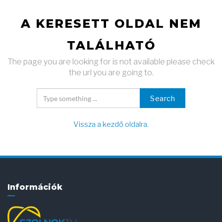
A KERESETT OLDAL NEM
TALÁLHATÓ
The page you are looking for is not available please check
the url you are going to.
Search
Vissza a kezdő oldalra
.
Információk