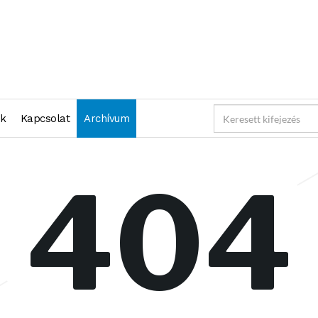
nk
Kapcsolat
Archívum
404