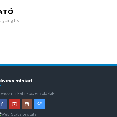
ATÓ
e going to.
övess minket
övess minket népszerű oldalakon