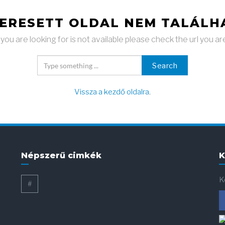
KERESETT OLDAL NEM TALÁLH
ou are looking for is not available please check the url you ar
Search
Vissza a kezdő oldalra
.
Népszerű cimkék
K
K
#