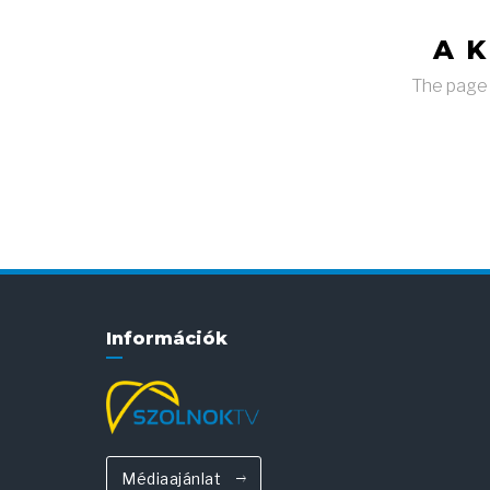
A 
The page y
Információk
Médiaajánlat