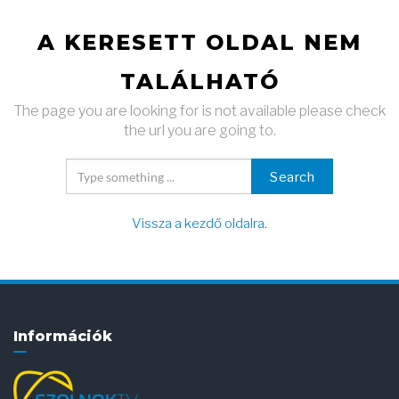
A KERESETT OLDAL NEM
TALÁLHATÓ
The page you are looking for is not available please check
the url you are going to.
Search
Vissza a kezdő oldalra
.
Információk