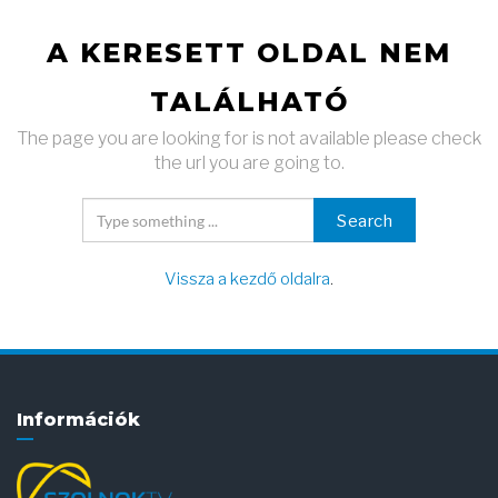
A KERESETT OLDAL NEM
TALÁLHATÓ
The page you are looking for is not available please check
the url you are going to.
Search
Vissza a kezdő oldalra
.
Információk