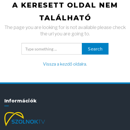
A KERESETT OLDAL NEM
TALÁLHATÓ
The page you are looking for is not available please check
the url you are going to.
Search
Vissza a kezdő oldalra
.
Információk