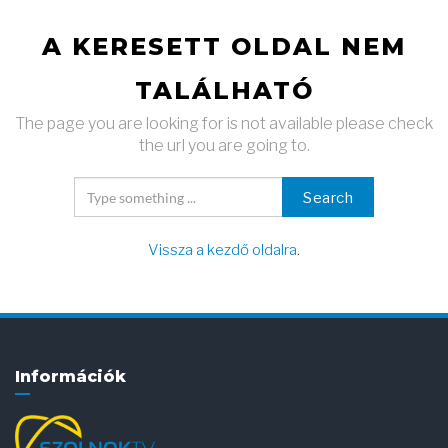
A KERESETT OLDAL NEM
TALÁLHATÓ
The page you are looking for is not available please check
the url you are going to.
Search
Vissza a kezdő oldalra
.
Információk