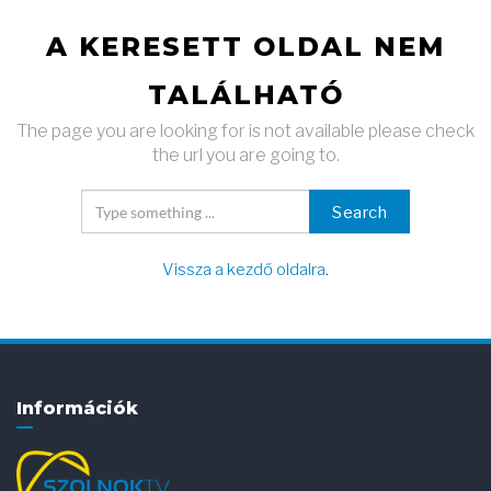
A KERESETT OLDAL NEM
TALÁLHATÓ
The page you are looking for is not available please check
the url you are going to.
Search
Vissza a kezdő oldalra
.
Információk