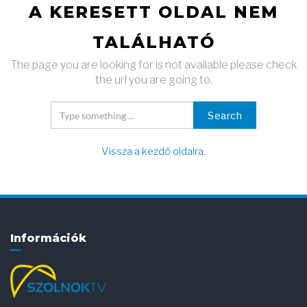
A KERESETT OLDAL NEM
TALÁLHATÓ
The page you are looking for is not available please check
the url you are going to.
Search
Vissza a kezdő oldalra
.
Információk