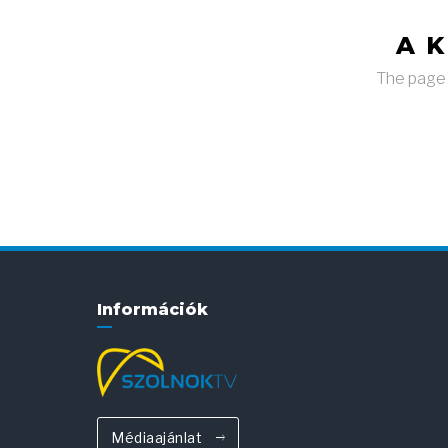
A 
The page y
Információk
Médiaajánlat