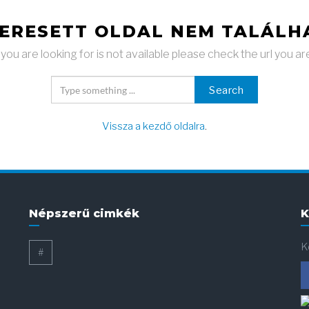
KERESETT OLDAL NEM TALÁLH
ou are looking for is not available please check the url you ar
Search
Vissza a kezdő oldalra
.
Népszerű cimkék
K
K
#