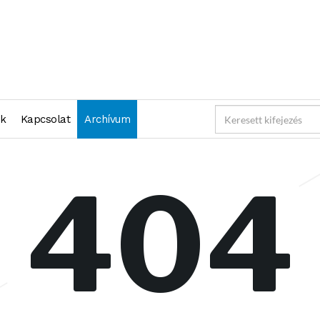
nk
Kapcsolat
Archívum
404