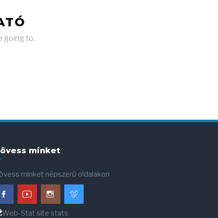
ATÓ
e going to.
övess minket
övess minket népszerű oldalakon