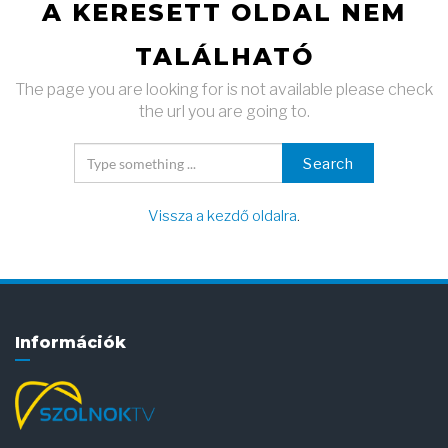
A KERESETT OLDAL NEM
TALÁLHATÓ
The page you are looking for is not available please check
the url you are going to.
Search
Vissza a kezdő oldalra
.
Információk