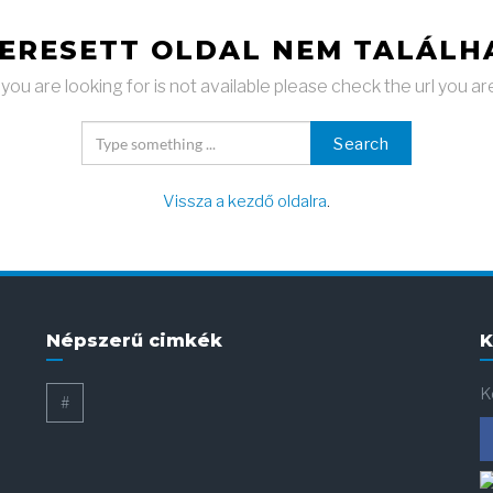
KERESETT OLDAL NEM TALÁLH
ou are looking for is not available please check the url you ar
Search
Vissza a kezdő oldalra
.
Népszerű cimkék
K
K
#