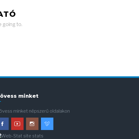
ATÓ
e going to.
övess minket
övess minket népszerű oldalakon