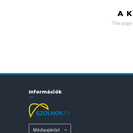
A 
The page y
Információk
Médiaajánlat