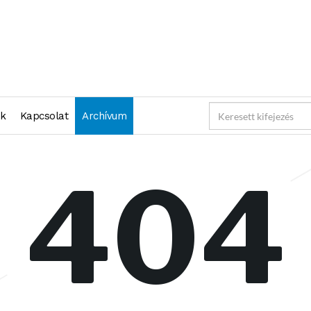
nk
Kapcsolat
Archívum
404