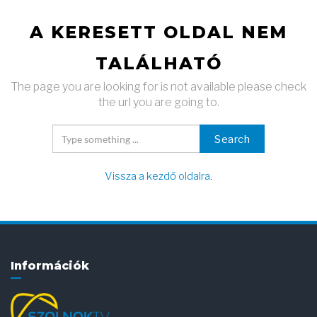
A KERESETT OLDAL NEM
TALÁLHATÓ
The page you are looking for is not available please check
the url you are going to.
Search
Vissza a kezdő oldalra
.
Információk