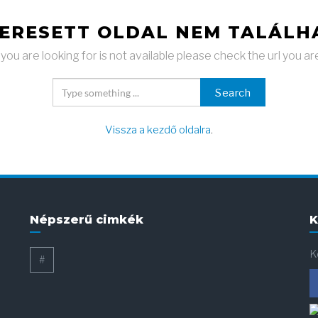
KERESETT OLDAL NEM TALÁLH
ou are looking for is not available please check the url you ar
Search
Vissza a kezdő oldalra
.
Népszerű cimkék
K
K
#