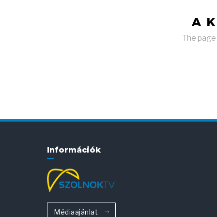
A 
The page y
Információk
Médiaajánlat