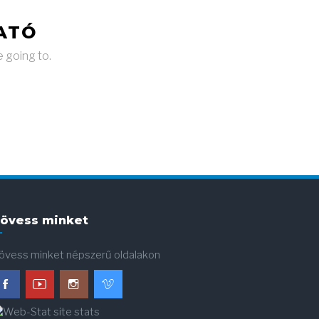
ATÓ
e going to.
övess minket
övess minket népszerű oldalakon