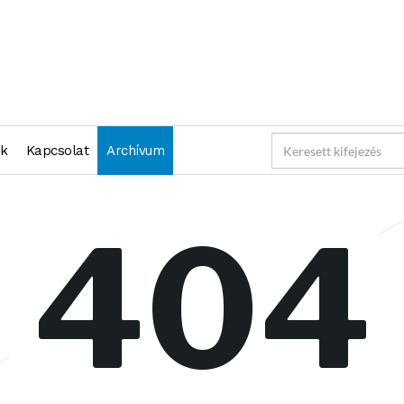
nk
Kapcsolat
Archívum
404