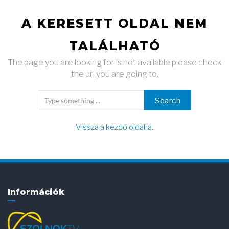
A KERESETT OLDAL NEM
TALÁLHATÓ
The page you are looking for is not available please check
the url you are going to.
Search
Vissza a kezdő oldalra
.
Információk