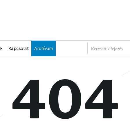
nk
Kapcsolat
Archívum
404