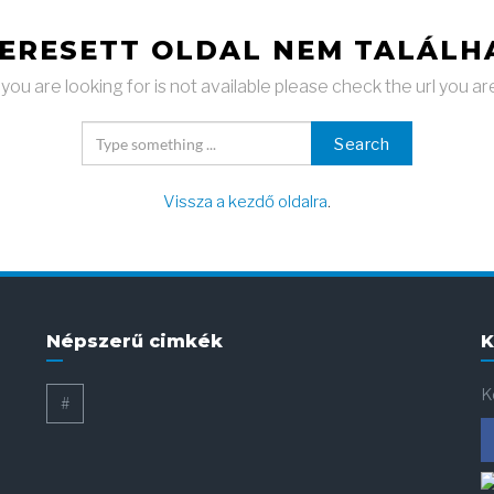
KERESETT OLDAL NEM TALÁLH
ou are looking for is not available please check the url you ar
Search
Vissza a kezdő oldalra
.
Népszerű cimkék
K
K
#