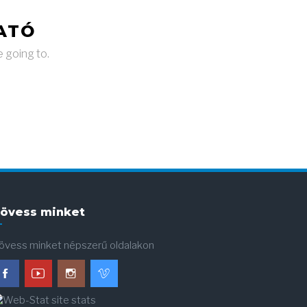
ATÓ
e going to.
övess minket
övess minket népszerű oldalakon