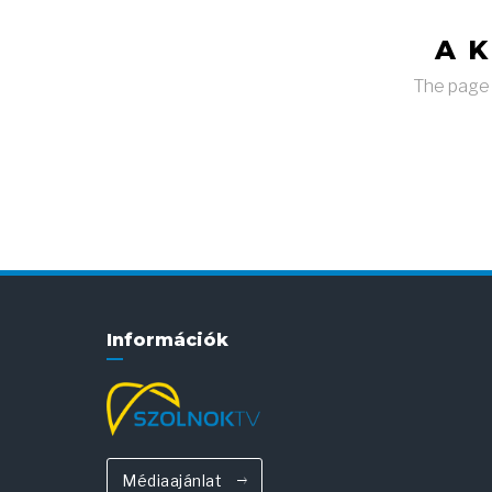
A 
The page y
Információk
Médiaajánlat