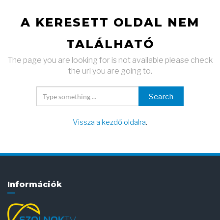
A KERESETT OLDAL NEM
TALÁLHATÓ
The page you are looking for is not available please check
the url you are going to.
Search
Vissza a kezdő oldalra
.
Információk