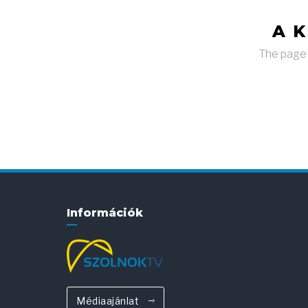
A 
The page y
Információk
Médiaajánlat