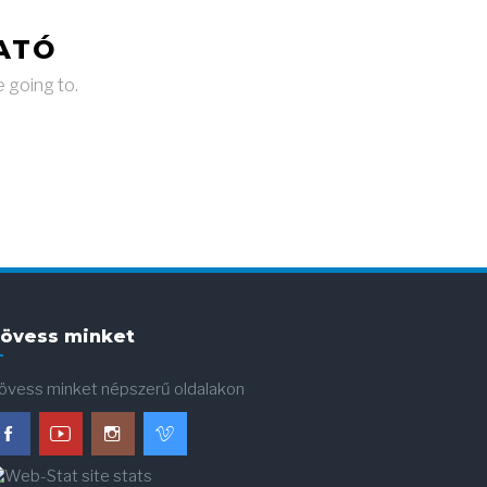
ATÓ
e going to.
övess minket
övess minket népszerű oldalakon