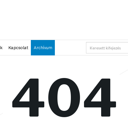
nk
Kapcsolat
Archívum
404