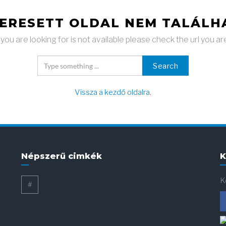
KERESETT OLDAL NEM TALÁLH
ou are looking for is not available please check the url you ar
Search
Vissza a kezdő oldalra
.
Népszerű cimkék
K
K
#