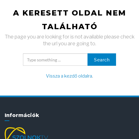
A KERESETT OLDAL NEM
TALÁLHATÓ
The page you are looking for is not available please check
the url you are going to.
Search
Vissza a kezdő oldalra
.
Információk