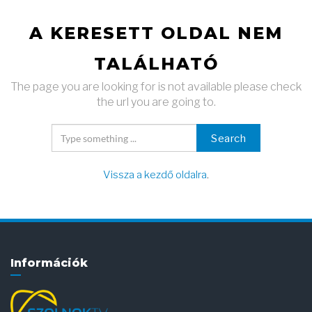
A KERESETT OLDAL NEM
TALÁLHATÓ
The page you are looking for is not available please check
the url you are going to.
Search
Vissza a kezdő oldalra
.
Információk