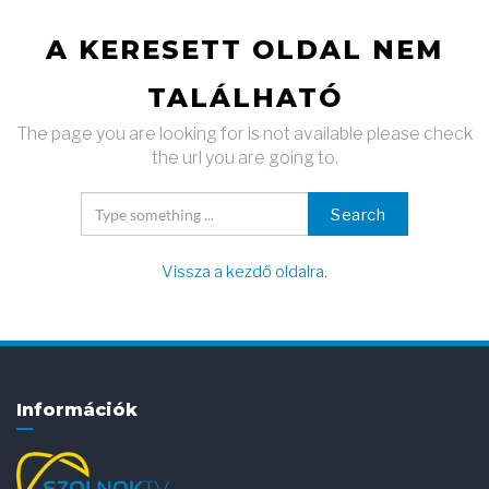
A KERESETT OLDAL NEM
TALÁLHATÓ
The page you are looking for is not available please check
the url you are going to.
Search
Vissza a kezdő oldalra
.
Információk