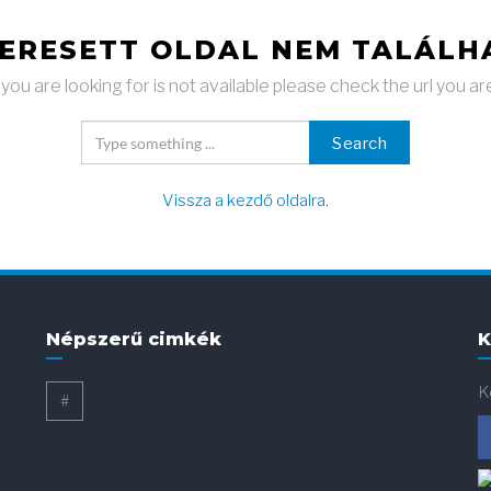
KERESETT OLDAL NEM TALÁLH
ou are looking for is not available please check the url you ar
Search
Vissza a kezdő oldalra
.
Népszerű cimkék
K
K
#