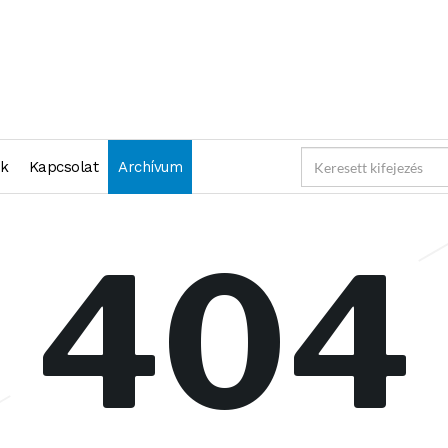
nk
Kapcsolat
Archívum
404