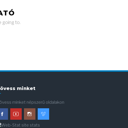
ATÓ
e going to.
övess minket
övess minket népszerű oldalakon