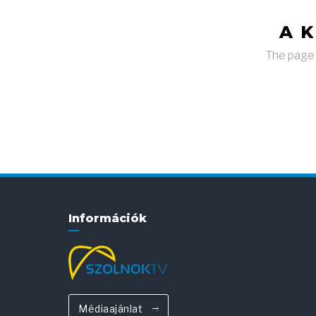
A 
The page y
Információk
Médiaajánlat