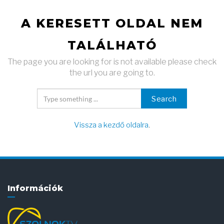
A KERESETT OLDAL NEM
TALÁLHATÓ
The page you are looking for is not available please check
the url you are going to.
Search
Vissza a kezdő oldalra
.
Információk