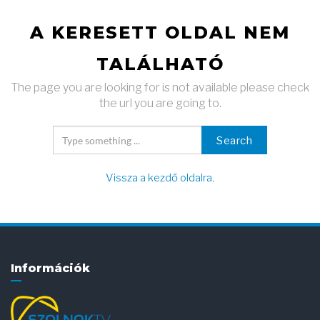
A KERESETT OLDAL NEM
TALÁLHATÓ
The page you are looking for is not available please check
the url you are going to.
Search
Vissza a kezdő oldalra
.
Információk