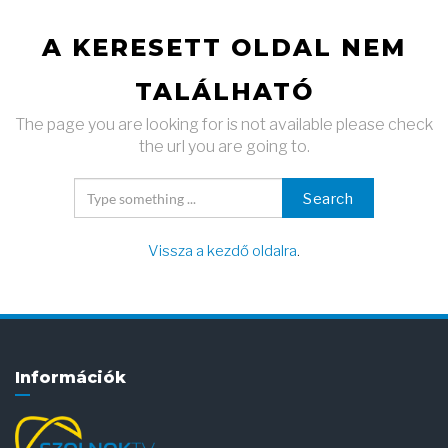
A KERESETT OLDAL NEM
TALÁLHATÓ
The page you are looking for is not available please check
the url you are going to.
Search
Vissza a kezdő oldalra
.
Információk