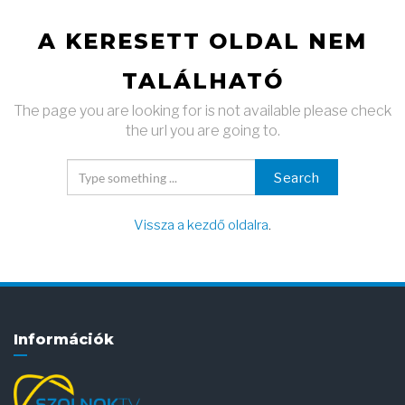
A KERESETT OLDAL NEM
TALÁLHATÓ
The page you are looking for is not available please check
the url you are going to.
Search
Vissza a kezdő oldalra
.
Információk