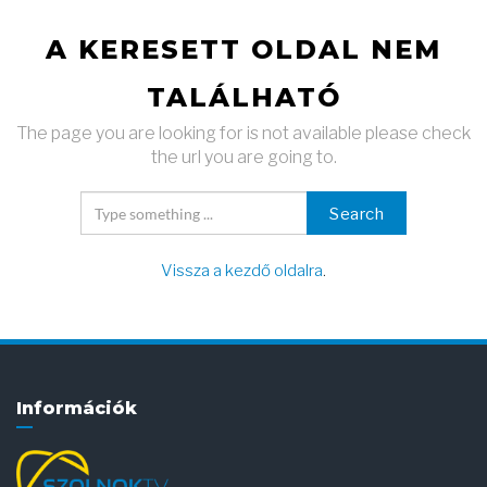
A KERESETT OLDAL NEM
TALÁLHATÓ
The page you are looking for is not available please check
the url you are going to.
Search
Vissza a kezdő oldalra
.
Információk