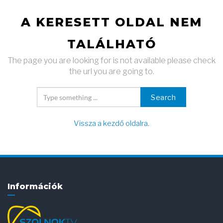
A KERESETT OLDAL NEM
TALÁLHATÓ
The page you are looking for is not available please check
the url you are going to.
Search
Vissza a kezdő oldalra
.
Információk