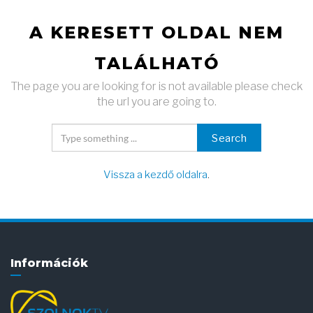
A KERESETT OLDAL NEM
TALÁLHATÓ
The page you are looking for is not available please check
the url you are going to.
Search
Vissza a kezdő oldalra
.
Információk