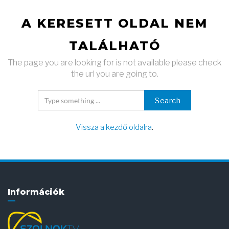
A KERESETT OLDAL NEM
TALÁLHATÓ
The page you are looking for is not available please check
the url you are going to.
Search
Vissza a kezdő oldalra
.
Információk