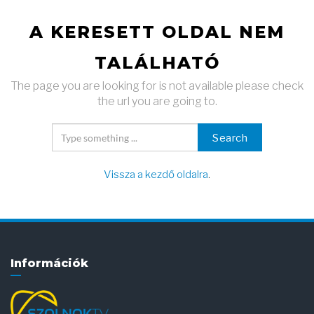
A KERESETT OLDAL NEM
TALÁLHATÓ
The page you are looking for is not available please check
the url you are going to.
Search
Vissza a kezdő oldalra
.
Információk