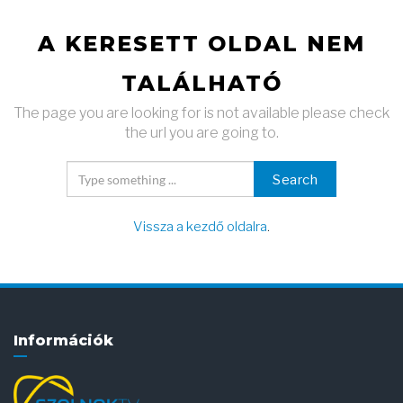
A KERESETT OLDAL NEM
TALÁLHATÓ
The page you are looking for is not available please check
the url you are going to.
Search
Vissza a kezdő oldalra
.
Információk