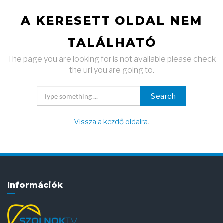
A KERESETT OLDAL NEM
TALÁLHATÓ
The page you are looking for is not available please check
the url you are going to.
Search
Vissza a kezdő oldalra
.
Információk