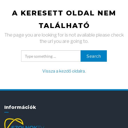
A KERESETT OLDAL NEM
TALÁLHATÓ
The page you are looking for is not available please check
the url you are going to.
Search
Vissza a kezdő oldalra
.
Információk