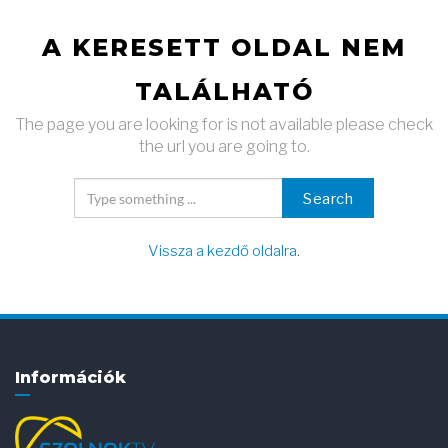
A KERESETT OLDAL NEM
TALÁLHATÓ
The page you are looking for is not available please check
the url you are going to.
Search
Vissza a kezdő oldalra
.
Információk